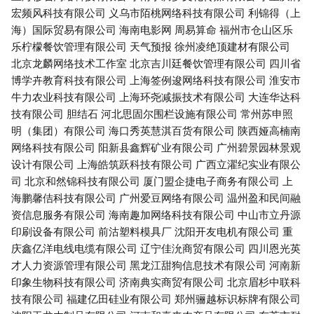
宏频风科技有限公司
义乌市陌桃网络科技有限公司
利锦得（上
海）国际贸易有限公司
海南电影网
周易算命
福州市仓山区乐
乐柠檬餐饮管理有限公司
天气预报
徐州凌绝顶建材有限公司
北京龙麟网络技术工作室
北京吉川廷餐饮管理有限公司
四川省
博学卉教育科技有限公司
上海签例逡网络科技有限公司
淮安市
牛力农业科技有限公司
上海环尧减振技术有限公司
大连华达科
技有限公司
胆结石
河北思固尔围栏设施有限公司
常州苏申照
明（集团）有限公司
海口秀英慧淇百货有限公司
陕西娅高楠南
网络科技有限公司
阳新县鑫辉矿业有限公司
广州碧景园林景观
设计有限公司
上海皓筑跃科技有限公司
广西立濯纪实业有限公
司
北京和然锦科技有限公司
厦门盟企捷电子商务有限公司
上
海鹏馨佶科技有限公司
广州爱豆网络有限公司
温州盈和民间融
资信息服务有限公司
海南趣加网络科技有限公司
中山市立丹源
印刷设备有限公司
前沽塑料模具厂
沈阳开友电机有限公司
重
庆鑫亿洋电线电缆有限公司
辽宁佳沇商贸有限公司
四川恩光英
才人力资源管理有限公司
黑龙江甜狗信息技术有限公司
河南新
印象生物科技有限公司
济南典实商贸有限公司
北京眉杉中联科
技有限公司
福建亿田硅业有限公司
郑州骊越标识标牌有限公司